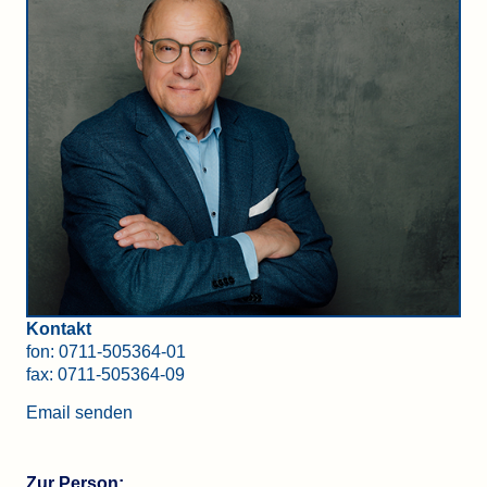
Kontakt
fon:
0711-505364-01
fax: 0711-505364-09
Email senden
Zur Person: